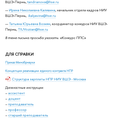
ВШЭ-Пермь,
tandrianova@hse.ru
Ирина Николаевна Калявина
, начальник отдела кадров НИУ
ВШЭ-Пермь,
ikalyavina@hse.ru
Татьяна Юрьевна Возиян
, координатор конкурса НИУ ВШЭ-
Пермь,
TIUVoziian@hse.ru
В теме письма просьба указать: «Конкурс ППС»
ДЛЯ СПРАВКИ
Приказ Минобрнауки
Концепция реализации единого контракта НПР
Структура зарплаты НПР НИУ ВШЭ - Москва
Должностные инструкции:
–
ассистент
–
доцент
–
преподаватель
–
профессор
–
старший преподаватель