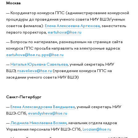
Москва
Координатор конкурса ППС (администрирование конкурсной
процедуры до проведения ученого совета НИУ ВШЭ/ученых
советов филиалов):
Елена Алексеевна Артюхова
, заместитель
первого проректора,
eartuhova@hse.ru
Вопросы по материалам, размещенным на странице сайта
конкурса ППС просьба направлять на электронные адреса:
eartuhova@hse.ru
;
pps@hse.ru
Наталья Юрьевна Савельева
, ученый секретарь НИУ
ВШЭ,
nsavelieva@hse.ru
(проведение конкурса ППС на
заседании ученого совета НИУ ВШЭ)
Санкт-Петербург
Елена Александровна Вандышева
, ученый секретарь НИУ
ВШЭ-СПб,
evandysheva@hse.ru
Людмила Николаевна Возиян
, начальник отдела кадров
Управления персонала НИУ ВШЭ-СПб,
Lvozian@hse.ru