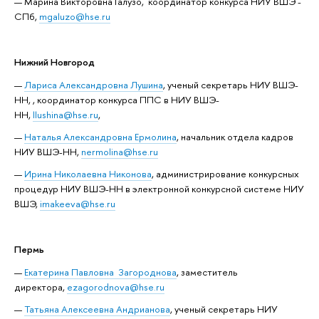
Марина Викторовна Галузо, координатор конкурса НИУ ВШЭ -
СПб,
mgaluzo@hse.ru
Нижний Новгород
Лариса Александровна Лушина
, ученый секретарь НИУ ВШЭ-
НН, , координатор конкурса ППС в НИУ ВШЭ-
НН,
llushina@hse.ru
,
Наталья Александровна Ермолина
, начальник отдела кадров
НИУ ВШЭ-НН,
nermolina@hse.ru
Ирина Николаевна Никонова
, администрирование конкурсных
процедур НИУ ВШЭ-НН в электронной конкурсной системе НИУ
ВШЭ,
imakeeva@hse.ru
Пермь
Екатерина Павловна Загороднова
, заместитель
директора,
ezagorodnova@hse.ru
Татьяна Алексеевна Андрианова
, ученый секретарь НИУ