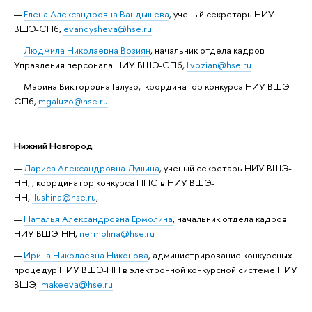
Елена Александровна Вандышева
, ученый секретарь НИУ
ВШЭ-СПб,
evandysheva@hse.ru
Людмила Николаевна Возиян
, начальник отдела кадров
Управления персонала НИУ ВШЭ-СПб,
Lvozian@hse.ru
Марина Викторовна Галузо, координатор конкурса НИУ ВШЭ -
СПб,
mgaluzo@hse.ru
Нижний Новгород
Лариса Александровна Лушина
, ученый секретарь НИУ ВШЭ-
НН, , координатор конкурса ППС в НИУ ВШЭ-
НН,
llushina@hse.ru
,
Наталья Александровна Ермолина
, начальник отдела кадров
НИУ ВШЭ-НН,
nermolina@hse.ru
Ирина Николаевна Никонова
, администрирование конкурсных
процедур НИУ ВШЭ-НН в электронной конкурсной системе НИУ
ВШЭ,
imakeeva@hse.ru