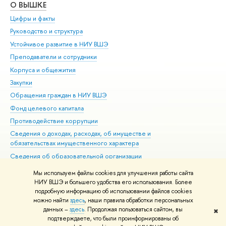
О ВЫШКЕ
ОБ
Цифры и факты
Ли
Руководство и структура
Дов
Устойчивое развитие в НИУ ВШЭ
Ол
Преподаватели и сотрудники
При
Корпуса и общежития
Вы
Закупки
При
Обращения граждан в НИУ ВШЭ
Ас
Фонд целевого капитала
До
Противодействие коррупции
Цен
Сведения о доходах, расходах, об имуществе и
Би
обязательствах имущественного характера
Об
Сведения об образовательной организации
Обр
Людям с ограниченными возможностями здоровья
Мы используем файлы cookies для улучшения работы сайта
Единая платежная страница
НИУ ВШЭ и большего удобства его использования. Более
подробную информацию об использовании файлов cookies
Работа в Вышке
можно найти
здесь
, наши правила обработки персональных
данных –
здесь
. Продолжая пользоваться сайтом, вы
✖
Редактору
подтверждаете, что были проинформированы об