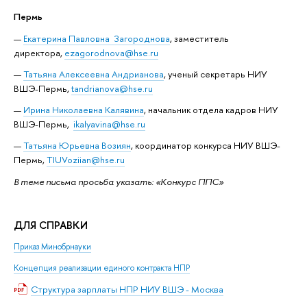
Пермь
Екатерина Павловна Загороднова
, заместитель
директора,
ezagorodnova@hse.ru
Татьяна Алексеевна Андрианова
, ученый секретарь НИУ
ВШЭ-Пермь,
tandrianova@hse.ru
Ирина Николаевна Калявина
, начальник отдела кадров НИУ
ВШЭ-Пермь,
ikalyavina@hse.ru
Татьяна Юрьевна Возиян
, координатор конкурса НИУ ВШЭ-
Пермь,
TIUVoziian@hse.ru
В теме письма просьба указать: «Конкурс ППС»
ДЛЯ СПРАВКИ
Приказ Минобрнауки
Концепция реализации единого контракта НПР
Структура зарплаты НПР НИУ ВШЭ - Москва