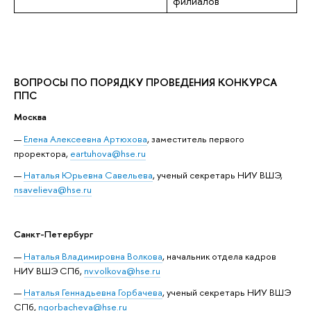
филиалов
ВОПРОСЫ ПО ПОРЯДКУ ПРОВЕДЕНИЯ КОНКУРСА
ППС
Москва
Елена Алексеевна Артюхова
, заместитель первого
проректора,
eartuhova@hse.ru
Наталья Юрьевна Савельева
, ученый секретарь НИУ ВШЭ,
nsavelieva@hse.ru
Санкт-Петербург
Наталья Владимировна Волкова
, начальник отдела кадров
НИУ ВШЭ СПб,
nv.volkova@hse.ru
Наталья Геннадьевна Горбачева
, ученый секретарь НИУ ВШЭ
СПб,
ngorbacheva@hse.ru