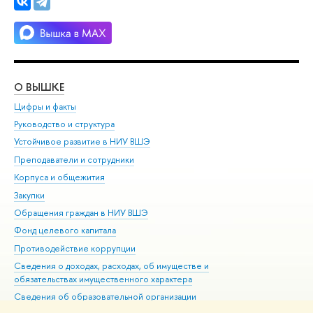
О ВЫШКЕ
ОБ
Цифры и факты
Ли
Руководство и структура
Дов
Устойчивое развитие в НИУ ВШЭ
Ол
Преподаватели и сотрудники
При
Корпуса и общежития
Вы
Закупки
При
Обращения граждан в НИУ ВШЭ
Ас
Фонд целевого капитала
До
Противодействие коррупции
Цен
Сведения о доходах, расходах, об имуществе и
Би
обязательствах имущественного характера
Об
Сведения об образовательной организации
Обр