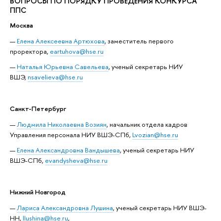
ВОПРОСЫ ПО ПОРЯДКУ ПРОВЕДЕНИЯ КОНКУРСА
ППС
Москва
Елена Алексеевна Артюхова
, заместитель первого
проректора,
eartuhova@hse.ru
Наталья Юрьевна Савельева
, ученый секретарь НИУ
ВШЭ,
nsavelieva@hse.ru
Санкт-Петербург
Людмила Николаевна Возиян
, начальник отдела кадров
Управления персонала НИУ ВШЭ-СПб,
Lvozian@hse.ru
Елена Александровна Вандышева
, ученый секретарь НИУ
ВШЭ-СПб,
evandysheva@hse.ru
Нижний Новгород
Лариса Александровна Лушина
, ученый секретарь НИУ ВШЭ-
НН,
llushina@hse.ru
,