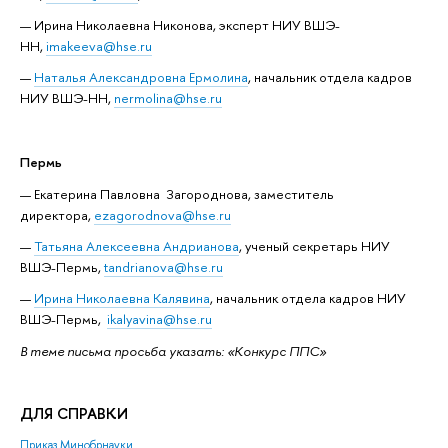
Ирина Николаевна Никонова, эксперт НИУ ВШЭ-
НН,
imakeeva@hse.ru
Наталья Александровна Ермолина
, начальник отдела кадров
НИУ ВШЭ-НН,
nermolina@hse.ru
Пермь
Екатерина Павловна Загороднова, заместитель
директора,
ezagorodnova@hse.ru
Татьяна Алексеевна Андрианова
, ученый секретарь НИУ
ВШЭ-Пермь,
tandrianova@hse.ru
Ирина Николаевна Калявина
, начальник отдела кадров НИУ
ВШЭ-Пермь,
ikalyavina@hse.ru
В теме письма просьба указать: «Конкурс ППС»
ДЛЯ СПРАВКИ
Приказ Минобрнауки