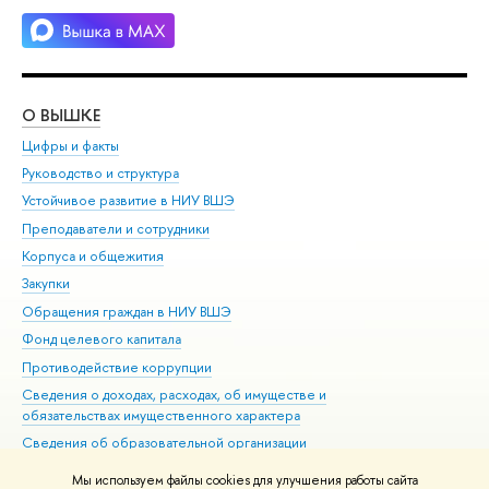
О ВЫШКЕ
ОБ
Цифры и факты
Ли
Руководство и структура
Дов
Устойчивое развитие в НИУ ВШЭ
Ол
Преподаватели и сотрудники
При
Корпуса и общежития
Вы
Закупки
При
Обращения граждан в НИУ ВШЭ
Ас
Фонд целевого капитала
До
Противодействие коррупции
Цен
Сведения о доходах, расходах, об имуществе и
Би
обязательствах имущественного характера
Об
Сведения об образовательной организации
Обр
Людям с ограниченными возможностями здоровья
Мы используем файлы cookies для улучшения работы сайта