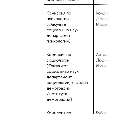
Комиссия по
Кондраш
психологии
Дмитрий
(Факультет
Михайло
социальных наук:
департамент
психологии)
Комиссия по
Артамон
социологии
Людмила
(Факультет
Ивановна
социальных наук:
департамент
социологии; кафедра
демографии
Института
демографии)
Комиссия по
Бубненко