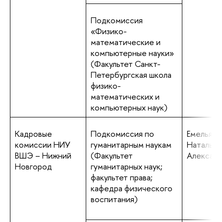
Подкомиссия
«Физико-
математические и
компьютерные науки»
(Факультет Санкт-
Петербургская школа
физико-
математических и
компьютерных наук)
Кадровые
Подкомиссия по
Емельяно
комиссии НИУ
гуманитарным наукам
Наталья
ВШЭ – Нижний
(Факультет
Алексан
Новгород
гуманитарных наук;
факультет права;
кафедра физического
воспитания)