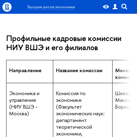
Высшая школа экономики
Профильные кадровые комиссии
НИУ ВШЭ и его филиалов
Направление
Название комиссии
Менедж
комисси
Экономика и
Комиссия по
Шевелев
управление
экономике
Максим
(НИУ ВШЭ -
(Факультет
Борисов
Москва)
экономических наук:
департамент
теоретической
экономики,