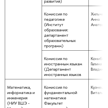
развития)
Комиссия по
Хильчен
педагогике
Анна
(Институт
Анатоль
образования:
департамент
образовательных
программ)
Комиссия по
Конибол
иностранным языкам
Галина
(Департамент
Владими
иностранных языков
Математика,
Комиссия по
Кузнецов
информатика и
фундаментальной
Виталье
инженерия
математике
(НИУ ВШЭ -
Факультет