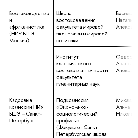
Востоковедение
Школа
Васильев
и
востоковедения
Наталья
африканистика
факультета мировой
Алексан
(НИУ ВШЭ -
экономики и мировой
Москва)
политики
Институт
Федоров
классического
Анастаси
востока и античности
Алексан
факультета
гуманитарных наук
Кадровые
Подкомиссия
Михайло
комиссии НИУ
«Экономико-
Алина
ВШЭ – Санкт-
социологический
Николае
Петербург
профиль»
(Факультет Санкт-
Петербургская школа