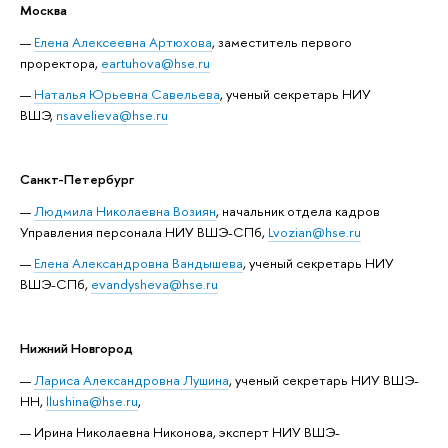
Москва
Елена Алексеевна Артюхова
, заместитель первого
проректора,
eartuhova@hse.ru
Наталья Юрьевна Савельева
, ученый секретарь НИУ
ВШЭ,
nsavelieva@hse.ru
Санкт-Петербург
Людмила Николаевна Возиян
, начальник отдела кадров
Управления персонала НИУ ВШЭ-СПб,
Lvozian@hse.ru
Елена Александровна Вандышева
, ученый секретарь НИУ
ВШЭ-СПб,
evandysheva@hse.ru
Нижний Новгород
Лариса Александровна Лушина
, ученый секретарь НИУ ВШЭ-
НН,
llushina@hse.ru
,
Ирина Николаевна Никонова, эксперт НИУ ВШЭ-