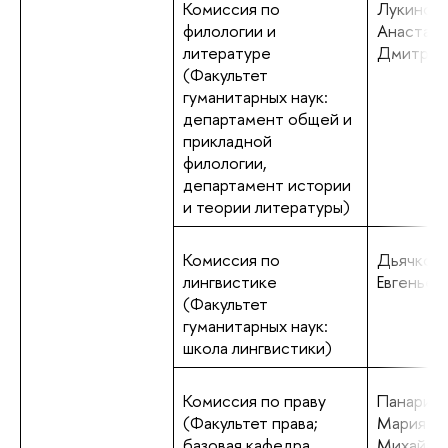
Комиссия по
Лукинов
филологии и
Анастаси
литературе
Дмитрие
(Факультет
гуманитарных наук:
департамент общей и
прикладной
филологии,
департамент истории
и теории литературы)
Комиссия по
Дьячкова
лингвистике
Евгеньев
(Факультет
гуманитарных наук:
школа лингвистики)
Комиссия по праву
Панарин
(Факультет права;
Мария
базовая кафедра
Михайло