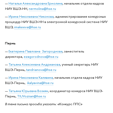
Наталья Александровна Ермолина
, начальник отдела кадров
НИУ ВШЭ-НН,
nermolina@hse.ru
Ирина Николаевна Никонова
, администрирование конкурсных
процедур НИУ ВШЭ-НН в электронной конкурсной системе НИУ
ВШЭ,
imakeeva@hse.ru
Пермь
Екатерина Павловна Загороднова
, заместитель
директора,
ezagorodnova@hse.ru
Татьяна Алексеевна Андрианова
, ученый секретарь НИУ
ВШЭ-Пермь,
tandrianova@hse.ru
Ирина Николаевна Калявина
, начальник отдела кадров НИУ
ВШЭ-Пермь,
ikalyavina@hse.ru
Татьяна Юрьевна Возиян
, координатор конкурса НИУ ВШЭ-
Пермь,
TIUVoziian@hse.ru
В теме письма просьба указать: «Конкурс ППС»