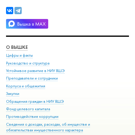
О ВЫШКЕ
ОБ
Цифры и факты
Ли
Руководство и структура
Дов
Устойчивое развитие в НИУ ВШЭ
Ол
Преподаватели и сотрудники
При
Корпуса и общежития
Вы
Закупки
При
Обращения граждан в НИУ ВШЭ
Ас
Фонд целевого капитала
До
Противодействие коррупции
Цен
Сведения о доходах, расходах, об имуществе и
Би
обязательствах имущественного характера
Об