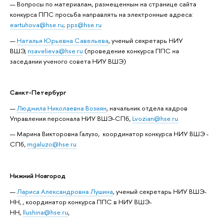
Вопросы по материалам, размещенным на странице сайта
конкурса ППС просьба направлять на электронные адреса:
eartuhova@hse.ru
;
pps@hse.ru
Наталья Юрьевна Савельева
, ученый секретарь НИУ
ВШЭ,
nsavelieva@hse.ru
(проведение конкурса ППС на
заседании ученого совета НИУ ВШЭ)
Санкт-Петербург
Людмила Николаевна Возиян
, начальник отдела кадров
Управления персонала НИУ ВШЭ-СПб,
Lvozian@hse.ru
Марина Викторовна Галузо, координатор конкурса НИУ ВШЭ -
СПб,
mgaluzo@hse.ru
Нижний Новгород
Лариса Александровна Лушина
, ученый секретарь НИУ ВШЭ-
НН, , координатор конкурса ППС в НИУ ВШЭ-
НН,
llushina@hse.ru
,