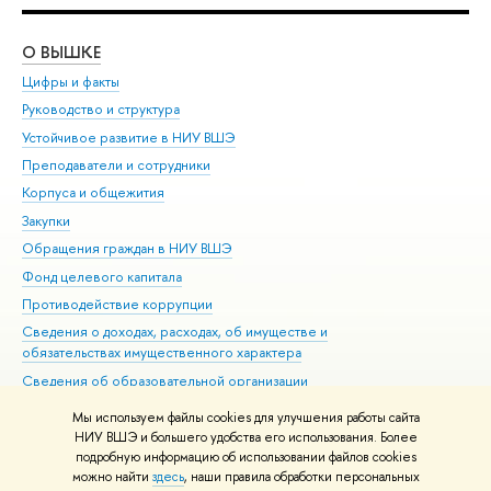
О ВЫШКЕ
ОБ
Цифры и факты
Ли
Руководство и структура
Дов
Устойчивое развитие в НИУ ВШЭ
Ол
Преподаватели и сотрудники
При
Корпуса и общежития
Вы
Закупки
При
Обращения граждан в НИУ ВШЭ
Ас
Фонд целевого капитала
До
Противодействие коррупции
Цен
Сведения о доходах, расходах, об имуществе и
Би
обязательствах имущественного характера
Об
Сведения об образовательной организации
Обр
Людям с ограниченными возможностями здоровья
Мы используем файлы cookies для улучшения работы сайта
Единая платежная страница
НИУ ВШЭ и большего удобства его использования. Более
подробную информацию об использовании файлов cookies
Работа в Вышке
можно найти
здесь
, наши правила обработки персональных