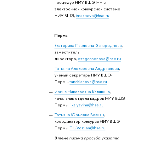
процедур НИУ ВШЭ-НН в
электронной конкурсной системе
НИУ ВШЭ,
imakeeva@hse.ru
Пермь
Екатерина Павловна Загороднова
,
заместитель
директора,
ezagorodnova@hse.ru
Татьяна Алексеевна Андрианова
,
ученый секретарь НИУ ВШЭ-
Пермь,
tandrianova@hse.ru
Ирина Николаевна Калявина
,
начальник отдела кадров НИУ ВШЭ-
Пермь,
ikalyavina@hse.ru
Татьяна Юрьевна Возиян
,
координатор конкурса НИУ ВШЭ-
Пермь,
TIUVoziian@hse.ru
В теме письма просьба указать: