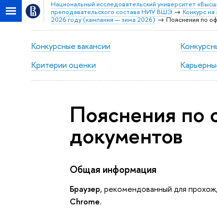
Национальный исследовательский университет «Высш
преподавательского состава НИУ ВШЭ
Конкурс н
2026 году (кампания — зима 2026)
Пояснения по о
Конкурсные вакансии
Конкурсн
Критерии оценки
Карьерны
Пояснения по
документов
Общая информация
Браузер
, рекомендованный для прохож
Chrome
.