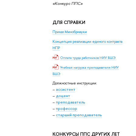
«Конкурс ППС»
ДЛЯ СПРАВКИ
Приказ Минобрнауки
Концепция реализации единого контракта
НПР
Оплата труда работников НИУ ВШЭ
Учебная нагрузка преподавателя НИУ
ВШЭ
Должностные инструкции:
–
ассистент
–
доцент
–
преподаватель
–
профессор
–
старший преподаватель
КОНКУРСЫ ППС ДРУГИХ ЛЕТ