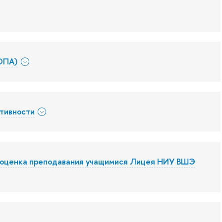
(ОПА)
ктивности
и оценка преподавания учащимися Лицея НИУ ВШЭ