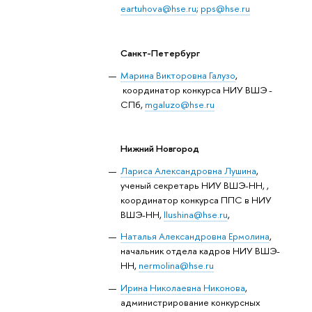
eartuhova@hse.ru
;
pps@hse.ru
Санкт-Петербург
Марина Викторовна Галузо
,
координатор конкурса НИУ ВШЭ -
СПб,
mgaluzo@hse.ru
Нижний Новгород
Лариса Александровна Лушина
,
ученый секретарь НИУ ВШЭ-НН, ,
координатор конкурса ППС в НИУ
ВШЭ-НН,
llushina@hse.ru
,
Наталья Александровна Ермолина
,
начальник отдела кадров НИУ ВШЭ-
НН,
nermolina@hse.ru
Ирина Николаевна Никонова
,
администрирование конкурсных