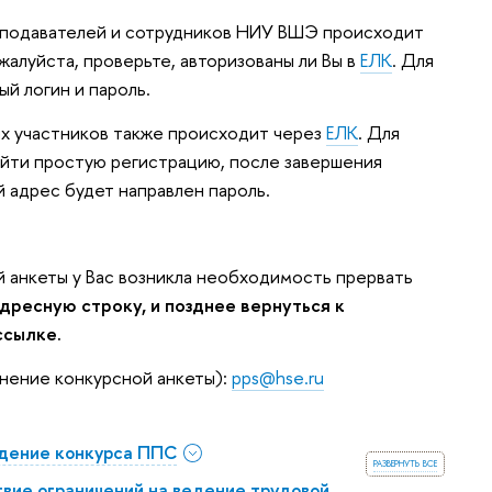
еподавателей и сотрудников НИУ ВШЭ происходит
жалуйста, проверьте, авторизованы ли Вы в
ЕЛК
. Для
й логин и пароль.
х участников также происходит через
ЕЛК
. Для
йти простую регистрацию, после завершения
й адрес будет направлен пароль.
й анкеты у Вас возникла необходимость прервать
ресную строку, и позднее вернуться к
ссылке.
нение конкурсной анкеты):
pps@hse.ru
дение конкурса ППС
развернуть все
ие ограничений на ведение трудовой