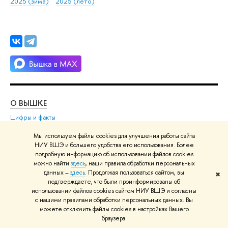
2025 (зима)
2025 (лето)
О ВЫШКЕ
ОБ
Цифры и факты
Ли
Руководство и структура
Дов
Мы используем файлы cookies для улучшения работы сайта
Устойчивое развитие в НИУ ВШЭ
Ол
НИУ ВШЭ и большего удобства его использования. Более
подробную информацию об использовании файлов cookies
Преподаватели и сотрудники
При
можно найти
здесь
, наши правила обработки персональных
Корпуса и общежития
Вы
данных –
здесь
. Продолжая пользоваться сайтом, вы
✖
Закупки
При
подтверждаете, что были проинформированы об
использовании файлов cookies сайтом НИУ ВШЭ и согласны
Обращения граждан в НИУ ВШЭ
Ас
с нашими правилами обработки персональных данных. Вы
Фонд целевого капитала
До
можете отключить файлы cookies в настройках Вашего
браузера.
Противодействие коррупции
Цен