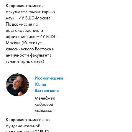
Кадровая комиссия
факультета гуманитарных
наук НИУ ВШЭ-Москва
Подкомиссия по
востоковедению и
африканистике НИУ ВШЭ-
Москва (Институт
классического Востока и
античности факультета
гуманитарных наук)
Иконописцева
Юлия
Вахтанговна
Менеджер
кадровой
комиссии
Кадровая комиссия по
фундаментальной
математике НИУ ВШЭ-