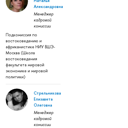
Наталья
Александровна
Менеджер
кадровой
комиссии
Подкомиссия по
востоковедению и
африканистике НИУ ВШЭ-
Москва (Школа
востоковедения
факультета мировой
экономике и мировой
политики)
Стрельникова
Елизавета
Олеговна
Менеджер
кадровой
комиссии