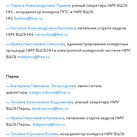
Лариса Александровна Лушина
, ученый секретарь НИУ ВШЭ-
НН, , координатор конкурса ППС в НИУ ВШЭ-
НН,
llushina@hse.ru
,
Наталья Александровна Ермолина
, начальник отдела кадров
НИУ ВШЭ-НН,
nermolina@hse.ru
Ирина Николаевна Никонова
, администрирование конкурсных
процедур НИУ ВШЭ-НН в электронной конкурсной системе НИУ
ВШЭ,
imakeeva@hse.ru
Пермь
Екатерина Павловна Загороднова
, заместитель
директора,
ezagorodnova@hse.ru
Татьяна Алексеевна Андрианова
, ученый секретарь НИУ
ВШЭ-Пермь,
tandrianova@hse.ru
Ирина Николаевна Калявина
, начальник отдела кадров НИУ
ВШЭ-Пермь,
ikalyavina@hse.ru
Татьяна Юрьевна Возиян
, координатор конкурса НИУ ВШЭ-