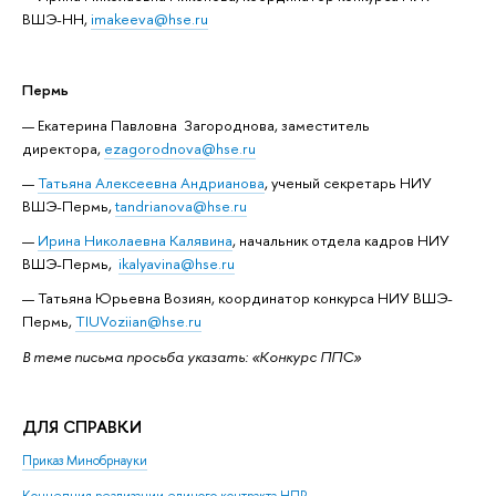
ВШЭ-НН,
imakeeva@hse.ru
Пермь
Екатерина Павловна Загороднова, заместитель
директора,
ezagorodnova@hse.ru
Татьяна Алексеевна Андрианова
, ученый секретарь НИУ
ВШЭ-Пермь,
tandrianova@hse.ru
Ирина Николаевна Калявина
, начальник отдела кадров НИУ
ВШЭ-Пермь,
ikalyavina@hse.ru
Татьяна Юрьевна Возиян, координатор конкурса НИУ ВШЭ-
Пермь,
TIUVoziian@hse.ru
В теме письма просьба указать: «Конкурс ППС»
ДЛЯ СПРАВКИ
Приказ Минобрнауки