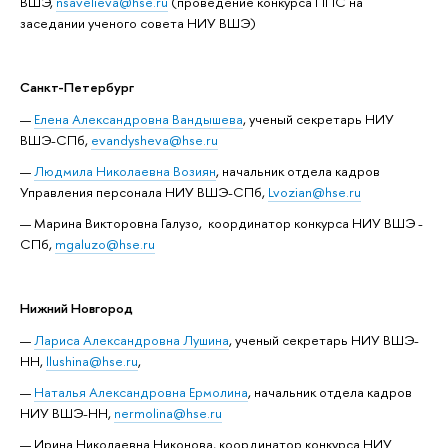
ВШЭ,
nsavelieva@hse.ru
(проведение конкурса ППС на
заседании ученого совета НИУ ВШЭ)
Санкт-Петербург
Елена Александровна Вандышева
, ученый секретарь НИУ
ВШЭ-СПб,
evandysheva@hse.ru
Людмила Николаевна Возиян
, начальник отдела кадров
Управления персонала НИУ ВШЭ-СПб,
Lvozian@hse.ru
Марина Викторовна Галузо, координатор конкурса НИУ ВШЭ -
СПб,
mgaluzo@hse.ru
Нижний Новгород
Лариса Александровна Лушина
, ученый секретарь НИУ ВШЭ-
НН,
llushina@hse.ru
,
Наталья Александровна Ермолина
, начальник отдела кадров
НИУ ВШЭ-НН,
nermolina@hse.ru
Ирина Николаевна Никонова, координатор конкурса НИУ