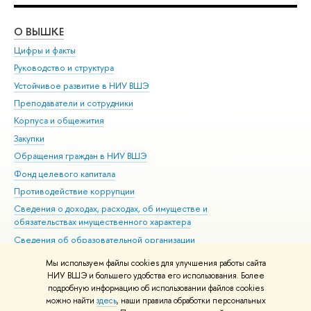
О ВЫШКЕ
ОБ
Цифры и факты
Ли
Руководство и структура
Дов
Устойчивое развитие в НИУ ВШЭ
Ол
Преподаватели и сотрудники
При
Корпуса и общежития
Вы
Закупки
При
Обращения граждан в НИУ ВШЭ
Ас
Фонд целевого капитала
До
Противодействие коррупции
Цен
Сведения о доходах, расходах, об имуществе и
Би
обязательствах имущественного характера
Об
Сведения об образовательной организации
Обр
Людям с ограниченными возможностями здоровья
Мы используем файлы cookies для улучшения работы сайта
Единая платежная страница
НИУ ВШЭ и большего удобства его использования. Более
подробную информацию об использовании файлов cookies
Работа в Вышке
можно найти
здесь
, наши правила обработки персональных