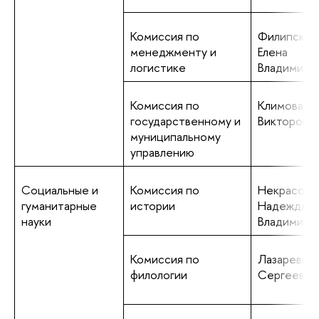
Комиссия по
Филипская
менеджменту и
Елена
логистике
Владимиро
Комиссия по
Климова А
государственному и
Викторовн
муниципальному
управлению
Социальные и
Комиссия по
Некрасова
гуманитарные
истории
Надежда
науки
Владимиро
Комиссия по
Лазарева И
филологии
Сергеевна