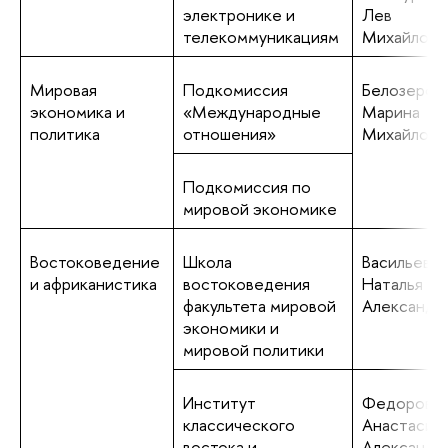
электронике и
Лев
телекоммуникациям
Михайлови
Мировая
Подкомиссия
Белозеров
экономика и
«Международные
Марина
политика
отношения»
Михайлов
Подкомиссия по
мировой экономике
Востоковедение
Школа
Васильева
и африканистика
востоковедения
Наталья
факультета мировой
Александр
экономики и
мировой политики
Институт
Федорова
классического
Анастасия
востока и
Александр