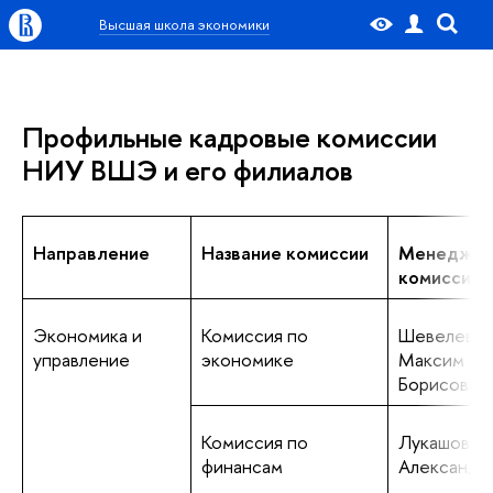
Высшая школа экономики
Профильные кадровые комиссии
НИУ ВШЭ и его филиалов
Направление
Название комиссии
Менедже
комиссии
Экономика и
Комиссия по
Шевелев
управление
экономике
Максим
Борисович
Комиссия по
Лукашова О
финансам
Александр