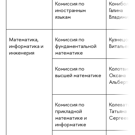
Комиссия по
Кониболоц
иностранным
Галина
языкам
Владимиро
Математика,
Комиссия по
Кузнецова 
информатика и
фундаментальной
Витальевн
инженерия
математике
Комиссия по
Колотвина
высшей математике
Оксана
Альбертов
Комиссия по
Колеватых 
прикладной
Татьяна 
математике и
Сергеевна
информатике