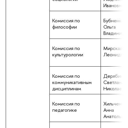
Ивановна
Комиссия по
Бубненков
философии
Ольга
Владимиро
Комиссия по
Мирская М
культурологии
Леонидов
Комиссия по
Дерябина
коммуникативным
Светлана
дисциплинам
Николаевн
Комиссия по
Хильченко
педагогике
Анна
Анатольев