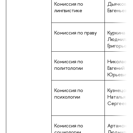
Комиссия по
Дьячкова 
лингвистике
Евгеньевна
Комиссия по праву
Куркина
Людмила
Григорьевн
Комиссия по
Николаев
политологии
Евгений
Юрьевич
Комиссия по
Кузнецова
психологии
Наталья
Сергеевна
Комиссия по
Артамонов
социологии
Людмила