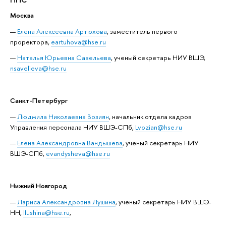
Москва
Елена Алексеевна Артюхова
, заместитель первого
проректора,
eartuhova@hse.ru
Наталья Юрьевна Савельева
, ученый секретарь НИУ ВШЭ,
nsavelieva@hse.ru
Санкт-Петербург
Людмила Николаевна Возиян
, начальник отдела кадров
Управления персонала НИУ ВШЭ-СПб,
Lvozian@hse.ru
Елена Александровна Вандышева
, ученый секретарь НИУ
ВШЭ-СПб,
evandysheva@hse.ru
Нижний Новгород
Лариса Александровна Лушина
, ученый секретарь НИУ ВШЭ-
НН,
llushina@hse.ru
,