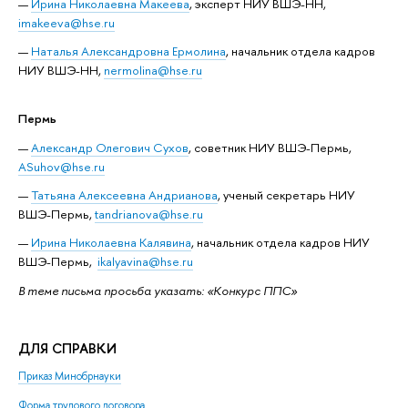
Ирина Николаевна Макеева
, эксперт НИУ ВШЭ-НН,
imakeeva@hse.ru
Наталья Александровна Ермолина
, начальник отдела кадров
НИУ ВШЭ-НН,
nermolina@hse.ru
Пермь
Александр Олегович Сухов
, советник НИУ ВШЭ-Пермь,
ASuhov@hse.ru
Татьяна Алексеевна Андрианова
, ученый секретарь НИУ
ВШЭ-Пермь,
tandrianova@hse.ru
Ирина Николаевна Калявина
, начальник отдела кадров НИУ
ВШЭ-Пермь,
ikalyavina@hse.ru
В теме письма просьба указать: «Конкурс ППС»
ДЛЯ СПРАВКИ
Приказ Минобрнауки
Форма трудового договора