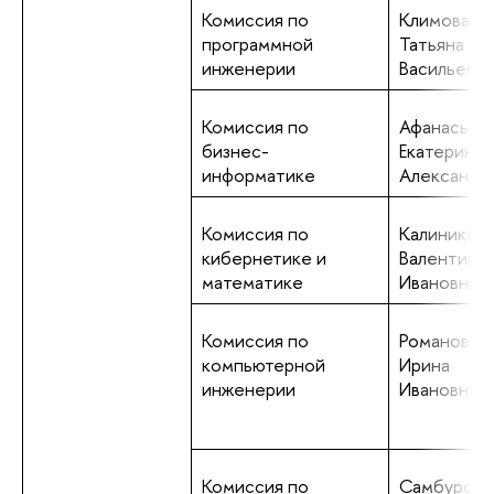
Комиссия по
Климова
программной
Татьяна
инженерии
Васильевна
Комиссия по
Афанасьев
бизнес-
Екатерина
информатике
Александр
Комиссия по
Калиников
кибернетике и
Валентина
математике
Ивановна
Комиссия по
Романова
компьютерной
Ирина
инженерии
Ивановна
Комиссия по
Самбурски