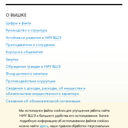
О ВЫШКЕ
ОБ
Цифры и факты
Ли
Руководство и структура
Дов
Устойчивое развитие в НИУ ВШЭ
Ол
Преподаватели и сотрудники
При
Корпуса и общежития
Вы
Закупки
При
Обращения граждан в НИУ ВШЭ
Ас
Фонд целевого капитала
До
Противодействие коррупции
Цен
Сведения о доходах, расходах, об имуществе и
Би
обязательствах имущественного характера
Об
Сведения об образовательной организации
Обр
Людям с ограниченными возможностями здоровья
Мы используем файлы cookies для улучшения работы сайта
Единая платежная страница
НИУ ВШЭ и большего удобства его использования. Более
подробную информацию об использовании файлов cookies
Работа в Вышке
можно найти
здесь
, наши правила обработки персональных