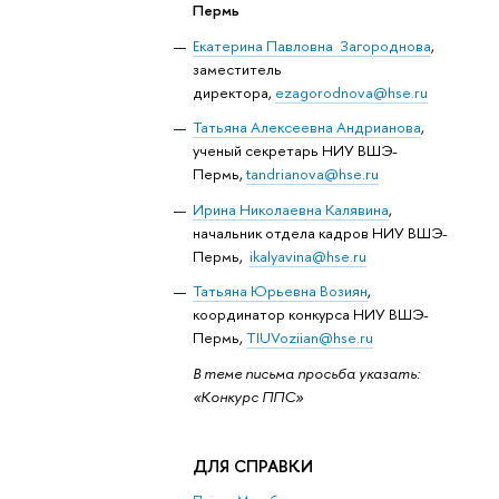
Пермь
Екатерина Павловна Загороднова
,
заместитель
директора,
ezagorodnova@hse.ru
Татьяна Алексеевна Андрианова
,
ученый секретарь НИУ ВШЭ-
Пермь,
tandrianova@hse.ru
Ирина Николаевна Калявина
,
начальник отдела кадров НИУ ВШЭ-
Пермь,
ikalyavina@hse.ru
Татьяна Юрьевна Возиян
,
координатор конкурса НИУ ВШЭ-
Пермь,
TIUVoziian@hse.ru
В теме письма просьба указать:
«Конкурс ППС»
ДЛЯ СПРАВКИ