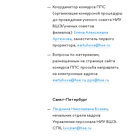
Координатор конкурса ППС
(организация конкурсной процедуры
до проведения ученого совета НИУ
ВШЭ/ученых советов
филиалов):
Елена Алексеевна
Артюхова
, заместитель первого
проректора,
eartuhova@hse.ru
Вопросы по материалам,
размещенным на странице сайта
конкурса ППС просьба направлять
на электронные адреса:
eartuhova@hse.ru
;
pps@hse.ru
Санкт-Петербург
Людмила Николаевна Возиян
,
начальник отдела кадров
Управления персонала НИУ ВШЭ-
СПб,
Lvozian@hse.ru