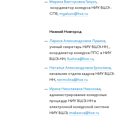
Марина Викторовна Галузо
,
координатор конкурса НИУ ВШЭ -
СПб,
mgaluzo@hse.ru
Нижний Новгород
Лариса Александровна Лушина
,
ученый секретарь НИУ ВШЭ-НН, ,
координатор конкурса ППС в НИУ
ВШЭ-НН,
llushina@hse.ru
,
Наталья Александровна Ермолина
,
начальник отдела кадров НИУ ВШЭ-
НН,
nermolina@hse.ru
Ирина Николаевна Никонова
,
администрирование конкурсных
процедур НИУ ВШЭ-НН в
электронной конкурсной системе
НИУ ВШЭ,
imakeeva@hse.ru