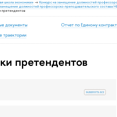
ая школа экономики»
Конкурс на замещение должностей профессорс
а замещение должностей профессорско-преподавательского состава 
и претендентов
ые документы
Отчет по Единому контракт
е траектории
ки претендентов
развернуть все