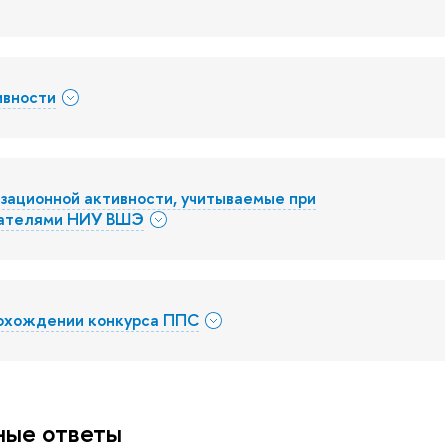
ивности
зационной активности, учитываемые при
вателями НИУ ВШЭ
рохождении конкурса ППС
ные ответы