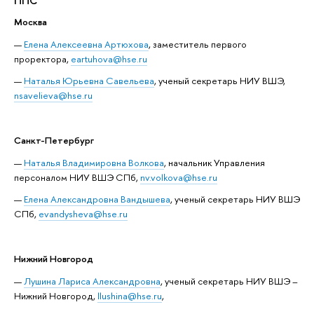
ППС
Москва
Елена Алексеевна Артюхова
, заместитель первого
проректора,
eartuhova@hse.ru
Наталья Юрьевна Савельева
, ученый секретарь НИУ ВШЭ,
nsavelieva@hse.ru
Санкт-Петербург
Наталья Владимировна Волкова
, начальник Управления
персоналом НИУ ВШЭ СПб,
nv.volkova@hse.ru
Елена Александровна Вандышева
, ученый секретарь НИУ ВШЭ
СПб,
evandysheva@hse.ru
Нижний Новгород
Лушина Лариса Александровна
, ученый секретарь НИУ ВШЭ –
Нижний Новгород,
llushina@hse.ru
,