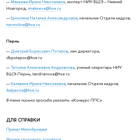
Макеева Ирина Николаевна
, эксперт НИУ ВШЭ – Нижний
Новгород,
imakeeva@hse.ru
Ермолина Наталья Александровна
, начальник Отдела кадров,
nermolina@hse.ru
Пермь
Дмитрий Борисович Потапов
, зам.директора,
dbpotapov@hse.ru
Татьяна Алексеевна Андрианова
, ученый секретарь НИУ
ВШЭ-Пермь, tandrianova@hse.ru
Калявина Ирина Николаевна
, начальник Отдела кадров,
ikalyavina@hse.ru
В теме письма просьба указать: «Конкурс ППС»
ДЛЯ СПРАВКИ
Приказ Минобрнауки
Форма трудового договора