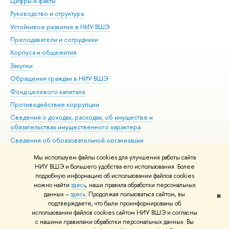
Цифры и факты
Ли
Руководство и структура
Дов
Устойчивое развитие в НИУ ВШЭ
Ол
Преподаватели и сотрудники
При
Корпуса и общежития
Вы
Закупки
При
Обращения граждан в НИУ ВШЭ
Ас
Фонд целевого капитала
До
Противодействие коррупции
Цен
Сведения о доходах, расходах, об имуществе и
Би
обязательствах имущественного характера
Об
Сведения об образовательной организации
Обр
Людям с ограниченными возможностями здоровья
Мы используем файлы cookies для улучшения работы сайта
Единая платежная страница
НИУ ВШЭ и большего удобства его использования. Более
подробную информацию об использовании файлов cookies
Работа в Вышке
можно найти
здесь
, наши правила обработки персональных
данных –
здесь
. Продолжая пользоваться сайтом, вы
✖
Редактору
подтверждаете, что были проинформированы об
© НИУ ВШЭ 1993–2021
Адреса и контакты
Условия использования
использовании файлов cookies сайтом НИУ ВШЭ и согласны
с нашими правилами обработки персональных данных. Вы
материалов
Политика конфиденциальности
Карта сайта