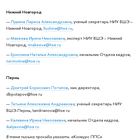
Нижний Новгород
Лушина Лариса Александровна
, ученый секретарь НИУ ВШЭ –
Нижний Новгород,
llushina@hse.ru
,
Макеева Ирина Николаевна
, эксперт НИУ ВШЭ – Нижний
Новгород,
imakeeva@hse.ru
Ермолина Наталья Александровна
, начальник Отдела кадров,
nermolina@hse.ru
Пермь
Дмитрий Борисович Потапов
, зам.директора,
dbpotapov@hse.ru
Татьяна Алексеевна Андрианова
, ученый секретарь НИУ
ВШЭ-Пермь, tandrianova@hse.ru
Калявина Ирина Николаевна
, начальник Отдела кадров,
ikalyavina@hse.ru
В теме письма просьба указать: «Конкурс ППС»