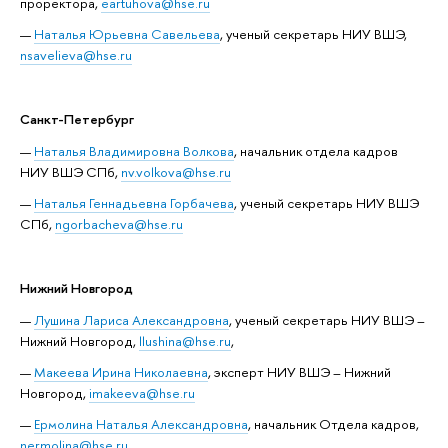
проректора,
eartuhova@hse.ru
Наталья Юрьевна Савельева
, ученый секретарь НИУ ВШЭ,
nsavelieva@hse.ru
Санкт-Петербург
Наталья Владимировна Волкова
, начальник отдела кадров
НИУ ВШЭ СПб,
nv.volkova@hse.ru
Наталья Геннадьевна Горбачева
, ученый секретарь НИУ ВШЭ
СПб,
ngorbacheva@hse.ru
Нижний Новгород
Лушина Лариса Александровна
, ученый секретарь НИУ ВШЭ –
Нижний Новгород,
llushina@hse.ru
,
Макеева Ирина Николаевна
, эксперт НИУ ВШЭ – Нижний
Новгород,
imakeeva@hse.ru
Ермолина Наталья Александровна
, начальник Отдела кадров,
nermolina@hse.ru